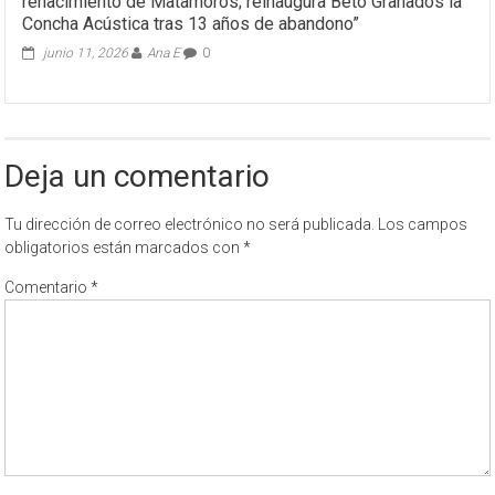
renacimiento de Matamoros; reinaugura Beto Granados la
Concha Acústica tras 13 años de abandono”
junio 11, 2026
Ana E
0
Deja un comentario
Tu dirección de correo electrónico no será publicada.
Los campos
obligatorios están marcados con
*
Comentario
*