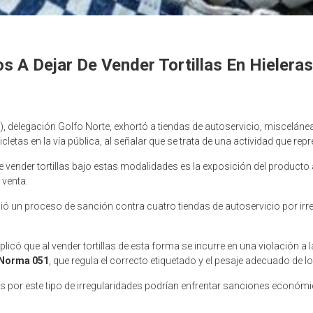
A Dejar De Vender Tortillas En Hieleras
delegación Golfo Norte, exhortó a tiendas de autoservicio, miscelánea
cletas en la vía pública, al señalar que se trata de una actividad que r
e vender tortillas bajo estas modalidades es la exposición del producto 
 venta.
ió un proceso de sanción contra cuatro tiendas de autoservicio por irr
plicó que al vender tortillas de esta forma se incurre en una violación a 
Norma 051
, que regula el correcto etiquetado y el pesaje adecuado de l
s por este tipo de irregularidades podrían enfrentar sanciones económ