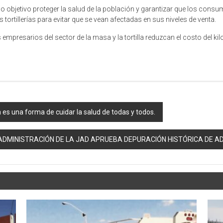
mo objetivo proteger la salud de la población y garantizar que los consu
ortillerías para evitar que se vean afectadas en sus niveles de venta.
presarios del sector de la masa y la tortilla reduzcan el costo del kilo de
es una forma de cuidar la salud de todas y todos.
ADMINISTRACIÓN DE LA JAD APRUEBA DEPURACIÓN HISTÓRICA DE A