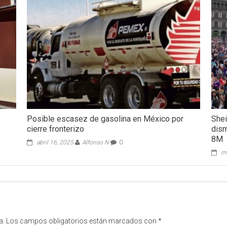
Posible escasez de gasolina en México por
Shei
cierre fronterizo
dism
8M
abril 16, 2025
Alfonso N
0
ma
a.
Los campos obligatorios están marcados con
*