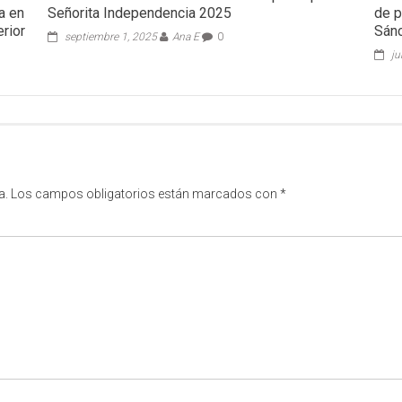
a en
Señorita Independencia 2025
de p
erior
Sán
septiembre 1, 2025
Ana E
0
ju
a.
Los campos obligatorios están marcados con
*