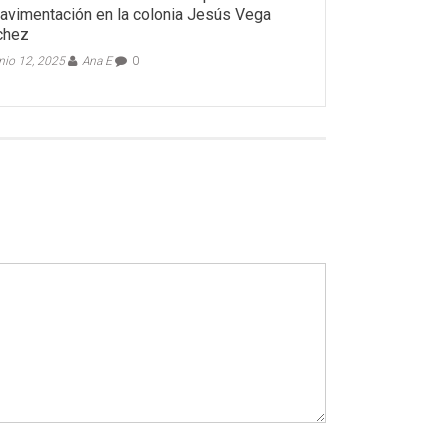
avimentación en la colonia Jesús Vega
chez
nio 12, 2025
Ana E
0