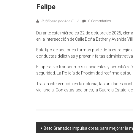
Felipe
Publicado por:Ana E
0 Comentarios
Durante este miércoles 22 de octubre de 2025, elem
en la intersección de Calle Doña Esther y Avenida Vill
Este tipo de acciones forman parte de la estrategia 
conductas delictivas y prevenir faltas administrativa
El operativo transcurrió sin incidentes y permitió r
seguridad. La Policía de Proximidad reafirma así 
Tras la intervención en la colonia, las unidades co
vigilancia. Con estas acciones, la Guardia Estatal de
Navegación
Beto Granados impulsa obras para mejorar la m