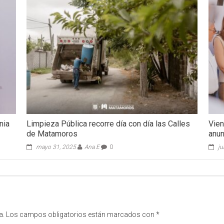
nia
Limpieza Pública recorre día con día las Calles
Vien
de Matamoros
anun
mayo 31, 2025
Ana E
0
ju
a.
Los campos obligatorios están marcados con
*