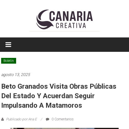
Saltar
a
contenido
EL
EDITOR
DE
Boletín
TAMAULIPAS
agosto 13, 2025
Beto Granados Visita Obras Públicas
Del Estado Y Acuerdan Seguir
Impulsando A Matamoros
Publicado por:Ana E
0 Comentarios