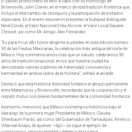
El saludo protocolario se llevó a cabo con su homólogo de
Brownsville, John Cowen, en el marco de esta tradición fronteriza que
incluye el intercambio de obsequios y la participación de invitados
especiales. En el evento estuvieron presentes la huésped distinguida
Ninel Conde, el Valor Nacional Erika Alcocer, el Valor Local Dayane
Chrissel, así como Mr. Amigo, Alex Fernández.
“Es para mí un alto honor dirigirme a ustedes en esta edición número
90 de las Fiestas Mexicanas, la celebración más antigua del norte de
México. Hoy conmemoramos más que un saludo: celebramos 90
años de tradición binacional, en los que nuestra ciudad ha
demostrado valores sublimes de fraternidad, convivencia y
hermandad en ambos lados de la frontera”, señaló el alcalde.
Destacó que esta histórica festividad fortalece el abrazo permanente
entre Matamoros y Brownsville, recordando que la cooperación y el
respeto mutuo son pilares fundamentales de la comunidad fronteriza.
Asimismo, mencionó que México vive tiempos históricos bajo el
liderazgo de la primera mujer Presidenta de México, Claudia
Sheinbaum Pardo, así como del Gobernador de Tamaulipas, Américo
Villarreal Anaya, de quienes —dijo— se sigue el ejemplo de
compromiso, responsabilidad y defensa de la patria.