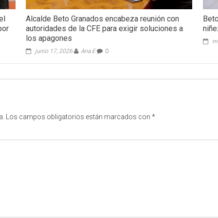
el
Alcalde Beto Granados encabeza reunión con
Beto
por
autoridades de la CFE para exigir soluciones a
niñe
los apagones
ma
junio 17, 2026
Ana E
0
a.
Los campos obligatorios están marcados con
*