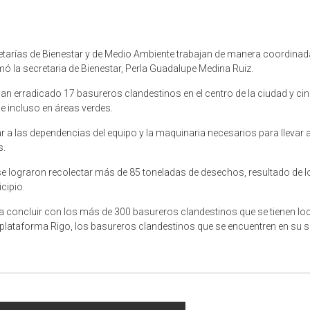
retarías de Bienestar y de Medio Ambiente trabajan de manera coordinad
mó la secretaria de Bienestar, Perla Guadalupe Medina Ruiz.
 han erradicado 17 basureros clandestinos en el centro de la ciudad y c
e incluso en áreas verdes.
r a las dependencias del equipo y la maquinaria necesarios para llevar 
s.
lograron recolectar más de 85 toneladas de desechos, resultado de lo
cipio.
concluir con los más de 300 basureros clandestinos que se tienen local
a plataforma Rigo, los basureros clandestinos que se encuentren en su s