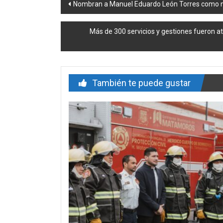
Navegación
Nombran a Manuel Eduardo León Torres como n
de
Más de 300 servicios y gestiones fueron a
entrada
También te puede gustar