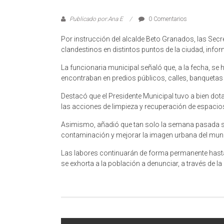
Publicado por:Ana E
0 Comentarios
Por instrucción del alcalde Beto Granados, las Sec
clandestinos en distintos puntos de la ciudad, infor
La funcionaria municipal señaló que, a la fecha, se
encontraban en predios públicos, calles, banquetas 
Destacó que el Presidente Municipal tuvo a bien dota
las acciones de limpieza y recuperación de espacio
Asimismo, añadió que tan solo la semana pasada se 
contaminación y mejorar la imagen urbana del muni
Las labores continuarán de forma permanente hasta 
se exhorta a la población a denunciar, a través de l