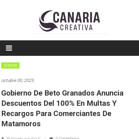
Saltar
a
contenido
EL
EDITOR
DE
GobMat
TAMAULIPAS
octubre 30, 2025
Gobierno De Beto Granados Anuncia
Descuentos Del 100% En Multas Y
Recargos Para Comerciantes De
Matamoros
Publicado por:Ana E
0 Comentarios