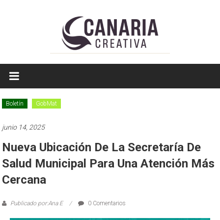
Saltar
a
contenido
EL
EDITOR
DE
Boletín
GobMat
TAMAULIPAS
junio 14, 2025
Nueva Ubicación De La Secretaría De
Salud Municipal Para Una Atención Más
Cercana
Publicado por:Ana E
0 Comentarios