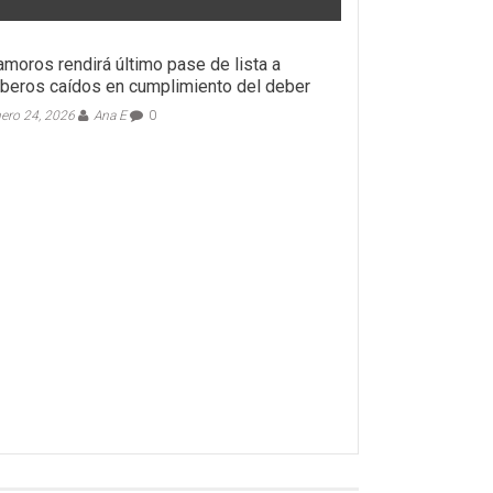
moros rendirá último pase de lista a
eros caídos en cumplimiento del deber
ero 24, 2026
Ana E
0