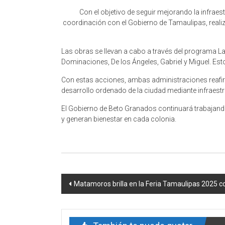
Con el objetivo de seguir mejorando la infrae
coordinación con el Gobierno de Tamaulipas, realiza
Las obras se llevan a cabo a través del programa Laz
Dominaciones, De los Ángeles, Gabriel y Miguel. Esto
Con estas acciones, ambas administraciones reafir
desarrollo ordenado de la ciudad mediante infraest
El Gobierno de Beto Granados continuará trabaja
y generan bienestar en cada colonia.
Navegación
Matamoros brilla en la Feria Tamaulipas 2025 co
de
entrada