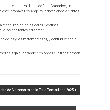
oros que encabeza el alcalde Beto Granados, en
miento Infonavit Los Ángeles, beneficiando a cientos
rehabilitación de las calles Serafines,
 a los habitantes del sector.
da de las y los matamorenses, y contribuyendo al
tamoros siga avanzando con obras que transforman
cito de Matamoros en la Feria Tamaulipas 2025