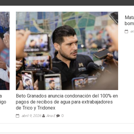
Mata
bomb
en
a
Beto Granados anuncia condonación del 100% en
igo
pagos de recibos de agua para extrabajadores
de Trico y Tridonex
abril 9, 2026
Ana E
0