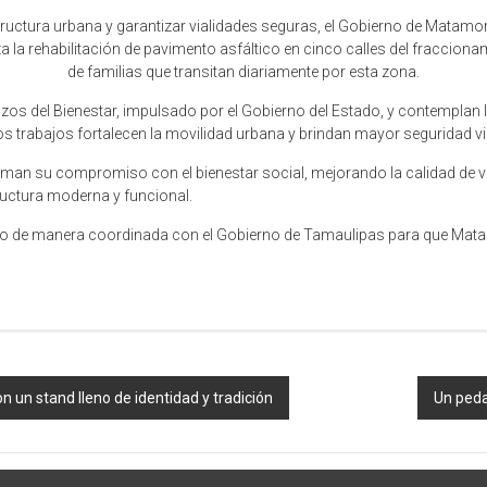
structura urbana y garantizar vialidades seguras, el Gobierno de Matam
 la rehabilitación de pavimento asfáltico en cinco calles del fracciona
de familias que transitan diariamente por esta zona.
os del Bienestar, impulsado por el Gobierno del Estado, y contemplan la 
s trabajos fortalecen la movilidad urbana y brindan mayor seguridad vial
man su compromiso con el bienestar social, mejorando la calidad de vi
ructura moderna y funcional.
ndo de manera coordinada con el Gobierno de Tamaulipas para que Ma
n un stand lleno de identidad y tradición
Un peda