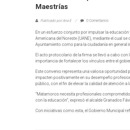
Maestrías
Publicado por:Ana E
0 Comentarios
En un esfuerzo conjunto por impulsar la educación 
Americana del Noreste (UANE), mediante el cual se o
Ayuntamiento como para la ciudadanía en general 
El acto protocolario de la firma se llevó a cabo con 
importancia de fortalecer los vínculos entre el gob
Este convenio representa una valiosa oportunidad 
impacten positivamente en su desempeño profesional. 
público, con el fin de elevar la calidad de atención a 
“Matamoros necesita profesionales comprometidos c
con la educación”, expresó el alcalde Granados Fávi
Con iniciativas como esta, el Gobierno Municipal r