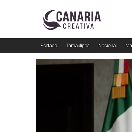
Saltar
EL
a
contenido
EDITOR
DE
TAMAULIPAS
Portada
Tamaulipas
Nacional
Ma