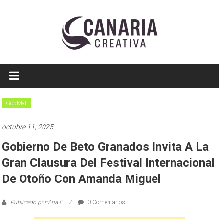
Saltar
a
contenido
EL
EDITOR
DE
GobMat
TAMAULIPAS
octubre 11, 2025
Gobierno De Beto Granados Invita A La
Gran Clausura Del Festival Internacional
De Otoño Con Amanda Miguel
Publicado por:Ana E
0 Comentarios