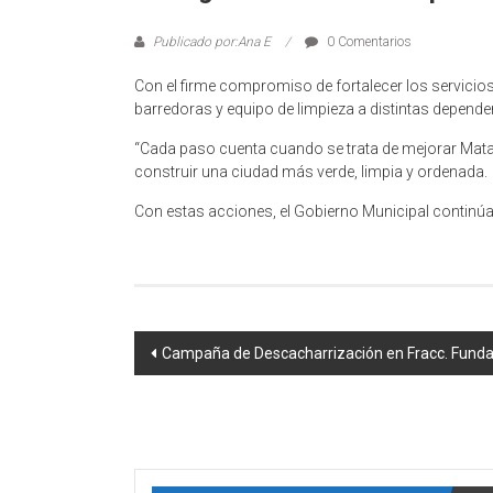
Publicado por:Ana E
0 Comentarios
Con el firme compromiso de fortalecer los servicios
barredoras y equipo de limpieza a distintas dependen
“Cada paso cuenta cuando se trata de mejorar Matam
construir una ciudad más verde, limpia y ordenada.
Con estas acciones, el Gobierno Municipal continúa
Navegación
Campaña de Descacharrización en Fracc. Fundad
de
entrada