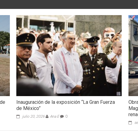
 de
Inauguración de la exposición “La Gran Fuerza
Obra
de México”
Magi
rena
julio 20, 2026
Ana E
0
se