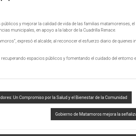
 públicos y mejorar la calidad de vida de las familias matamorenses, e
cias municipales, en apoyo a la labor de la Cuadrilla Renace.
oros”, expresó el alcalde, al reconocer el esfuerzo diario de quienes 
 recuperando espacios públicos y fomentando el cuidado del entorno en 
ores: Un Compromiso por la Salud y el Bienestar de la Comunidad
Gobierno de Matamoros mejora la señaliza