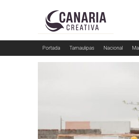
Saltar
EL
a
contenido
EDITOR
DE
TAMAULIPAS
Portada
Tamaulipas
Nacional
Ma