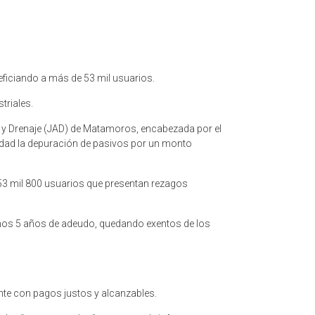
eficiando a más de 53 mil usuarios.
triales.
s y Drenaje (JAD) de Matamoros, encabezada por el
idad la depuración de pasivos por un monto
 53 mil 800 usuarios que presentan rezagos
timos 5 años de adeudo, quedando exentos de los
nte con pagos justos y alcanzables.