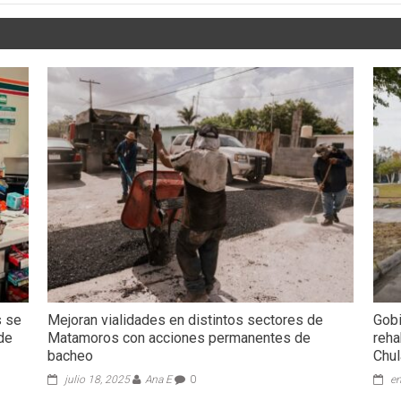
s se
Mejoran vialidades en distintos sectores de
Gobi
 de
Matamoros con acciones permanentes de
reha
bacheo
Chul
julio 18, 2025
Ana E
0
en