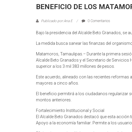
BENEFICIO DE LOS MATAMO
Publicado por:Ana E
0 Comentarios
Bajo la presidencia del Alcalde Beto Granados, se a
La medida busca sanear las finanzas del organismo y
Matamoros, Tamaulipas.– Durante la primera sesión
Alcalde Beto Granados y el Secretario de Servicios
superior a los 3 mil 383 millones de pesos.
Este acuerdo, alineado con las recientes reformas 
mayores a cinco años.
El beneficio permitirá a los ciudadanos regulariza
montos anteriores.
Fortalecimiento Institucional y Social
El Alcalde Beto Granados destacó que esta acción t
Apoyo a la economía familiar: Permite a los usuario