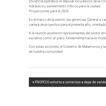
Eficiencia operativa: Al depurar los pasivos de la 
hidráulica y saneamiento críticos para la ciudad.
Proyecciones para el 2026
En el marco de la sesión, las gerencias General a c
cartera de proyectos para el presente año, orientados
A la reunión asistieron representantes del sector em
iniciativa como un paso fundamental hacia la moder
Con estas acciones, el Gobierno de Matamoros y la 
de nuestra comunidad.
Navegación
PROFECO exhorta a comercios a dejar de vender t
de
entrada