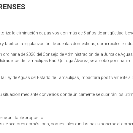
RENSES
utoriza la eliminación de pasivos con más de 5 años de antigüedad, ben
 facilitar la regularización de cuentas domésticas, comerciales e indus
 ordinaria de 2026 del Consejo de Administración de la Junta de Agua
 Hidráulicos de Tamaulipas Raúl Quiroga Álvarez, se aprobó por unanim
a la Ley de Aguas del Estado de Tamaulipas, impactará positivamente a
r su situación mediante convenios donde únicamente se cubrirán los úl
iene un doble propósito:
s de sectores domésticos, comerciales e industriales ponerse al corrie