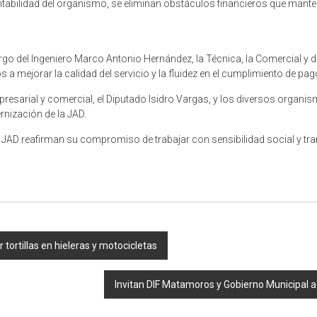
contabilidad del organismo, se eliminan obstáculos financieros que man
argo del Ingeniero Marco Antonio Hernández, la Técnica, la Comercial y 
 a mejorar la calidad del servicio y la fluidez en el cumplimiento de pag
presarial y comercial, el Diputado Isidro Vargas, y los diversos organi
nización de la JAD.
JAD reafirman su compromiso de trabajar con sensibilidad social y tr
ortillas en hieleras y motocicletas
Invitan DIF Matamoros y Gobierno Municipal a