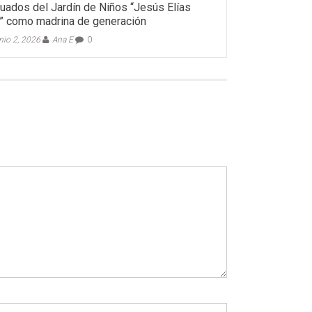
uados del Jardín de Niños “Jesús Elías
” como madrina de generación
nio 2, 2026
Ana E
0