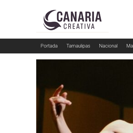
Saltar
EL
a
contenido
EDITOR
DE
TAMAULIPAS
Portada
Tamaulipas
Nacional
Ma