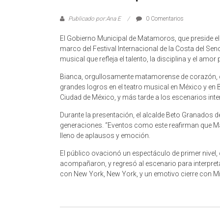
Publicado por:Ana E
0 Comentarios
El Gobierno Municipal de Matamoros, que preside el 
marco del Festival Internacional de la Costa del S
musical que refleja el talento, la disciplina y el amor p
Bianca, orgullosamente matamorense de corazón, comp
grandes logros en el teatro musical en México y en 
Ciudad de México, y más tarde a los escenarios inte
Durante la presentación, el alcalde Beto Granados de
generaciones. “Eventos como este reafirman que Mata
lleno de aplausos y emoción.
El público ovacionó un espectáculo de primer nivel, 
acompañaron, y regresó al escenario para interpreta
con New York, New York, y un emotivo cierre con Mi