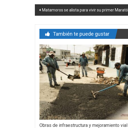
Navegación
Matamoros se alista para vivir su primer Marat
de
entrada
También te puede gustar
Obras de infraestructura y mejoramiento vial