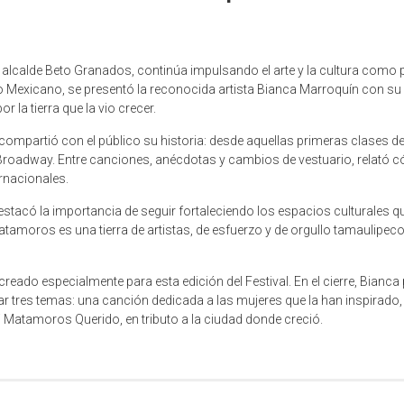
alcalde Beto Granados, continúa impulsando el arte y la cultura como pa
eno Mexicano, se presentó la reconocida artista Bianca Marroquín con 
or la tierra que la vio crecer.
artió con el público su historia: desde aquellas primeras clases de bal
Broadway. Entre canciones, anécdotas y cambios de vestuario, relató cóm
rnacionales.
stacó la importancia de seguir fortaleciendo los espacios culturales que
moros es una tierra de artistas, de esfuerzo y de orgullo tamaulipeco”,
creado especialmente para esta edición del Festival. En el cierre, Bianca
r tres temas: una canción dedicada a las mujeres que la han inspirado, 
 Matamoros Querido, en tributo a la ciudad donde creció.