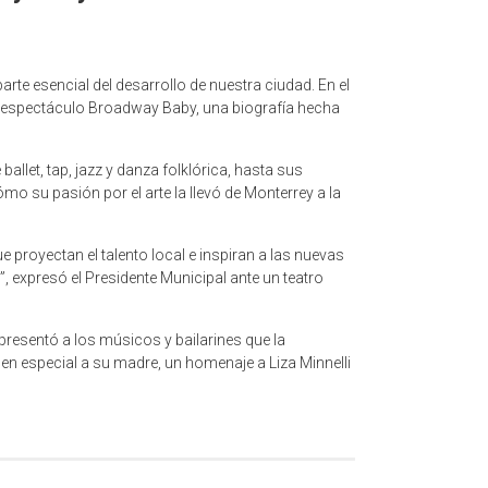
rte esencial del desarrollo de nuestra ciudad. En el
su espectáculo Broadway Baby, una biografía hecha
let, tap, jazz y danza folklórica, hasta sus
o su pasión por el arte la llevó de Monterrey a la
 proyectan el talento local e inspiran a las nuevas
 expresó el Presidente Municipal ante un teatro
 presentó a los músicos y bailarines que la
en especial a su madre, un homenaje a Liza Minnelli