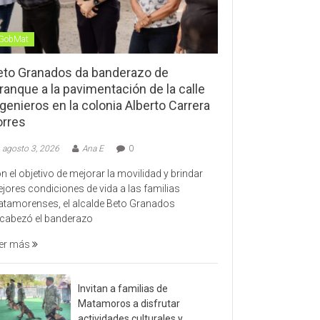
GobMat
eto Granados da banderazo de
ranque a la pavimentación de la calle
genieros en la colonia Alberto Carrera
orres
agosto 3, 2026
Ana E
0
n el objetivo de mejorar la movilidad y brindar
jores condiciones de vida a las familias
tamorenses, el alcalde Beto Granados
cabezó el banderazo
er más
Invitan a familias de
Matamoros a disfrutar
actividades culturales y