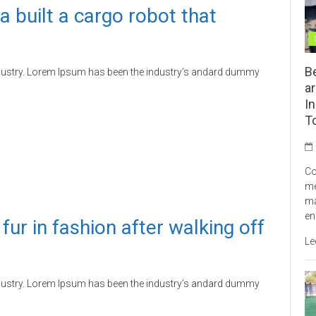
built a cargo robot that
B
ndustry. Lorem Ipsum has been the industry’s andard dummy
ar
In
T
Co
me
ma
en
ur in fashion after walking off
Le
ndustry. Lorem Ipsum has been the industry’s andard dummy