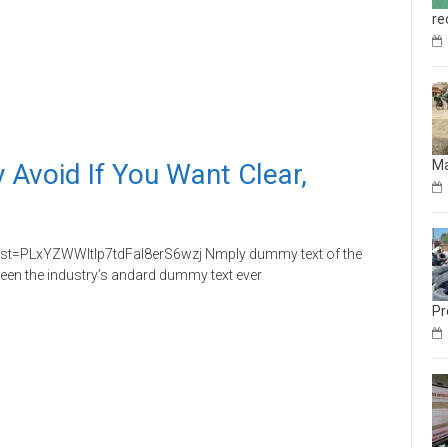
re
M
 Avoid If You Want Clear,
st=PLxYZWWItIp7tdFaI8erS6wzj Nmply dummy text of the
been the industry’s andard dummy text ever
Pr