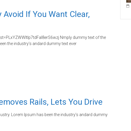
 Avoid If You Want Clear,
st=PLxYZWWItIp7tdFaI8erS6wzj Nmply dummy text of the
been the industry’s andard dummy text ever
emoves Rails, Lets You Drive
ndustry. Lorem Ipsum has been the industry’s andard dummy