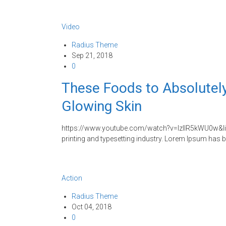
Video
Radius Theme
Sep 21, 2018
0
These Foods to Absolutely
Glowing Skin
https://www.youtube.com/watch?v=IzIlR5kWU0w&li
printing and typesetting industry. Lorem Ipsum has 
Action
Radius Theme
Oct 04, 2018
0