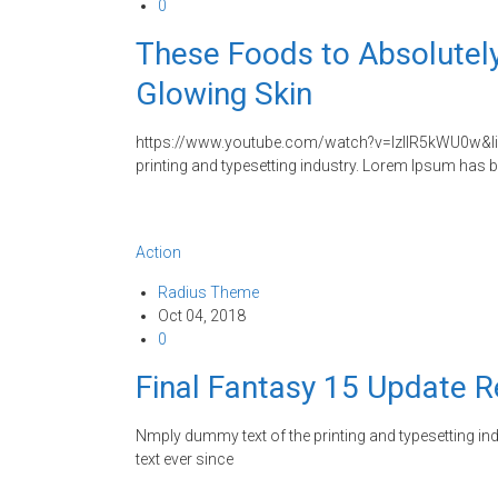
0
These Foods to Absolutely
Glowing Skin
https://www.youtube.com/watch?v=IzIlR5kWU0w&li
printing and typesetting industry. Lorem Ipsum has 
Action
Radius Theme
Oct 04, 2018
0
Final Fantasy 15 Update R
Nmply dummy text of the printing and typesetting i
text ever since