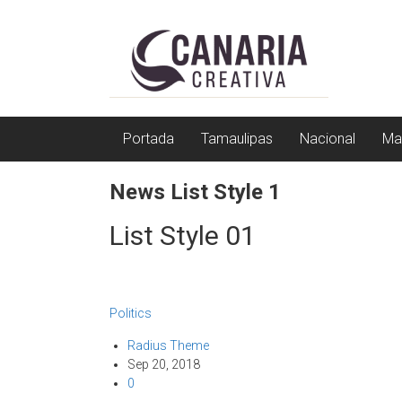
Saltar
EL
a
contenido
EDITOR
DE
TAMAULIPAS
Portada
Tamaulipas
Nacional
Ma
News List Style 1
List Style 01
Politics
Radius Theme
Sep 20, 2018
0