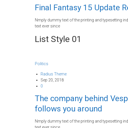
Final Fantasy 15 Update R
Nmply dummy text of the printing and typesetting i
text ever since
List Style 01
Politics
Radius Theme
Sep 20, 2018
0
The company behind Vespa 
follows you around
Nmply dummy text of the printing and typesetting i
text ever since