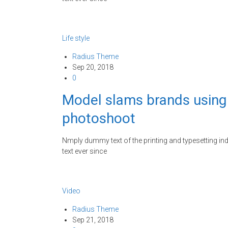
Life style
Radius Theme
Sep 20, 2018
0
Model slams brands using f
photoshoot
Nmply dummy text of the printing and typesetting i
text ever since
Video
Radius Theme
Sep 21, 2018