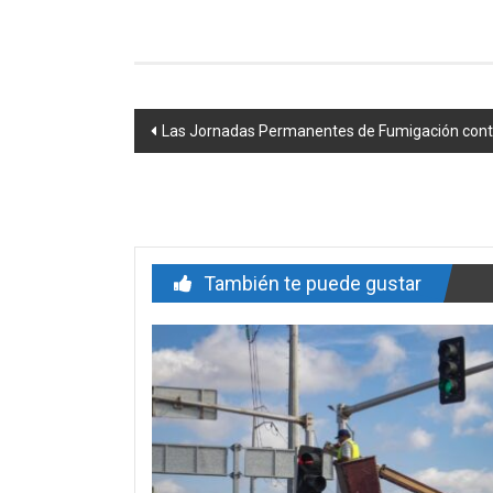
Navegación
Las Jornadas Permanentes de Fumigación continú
de
entrada
También te puede gustar