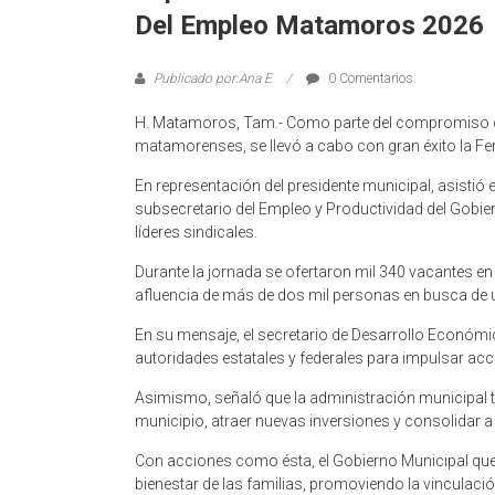
Del Empleo Matamoros 2026
Publicado por:Ana E
0 Comentarios
H. Matamoros, Tam.- Como parte del compromiso del
matamorenses, se llevó a cabo con gran éxito la Fer
En representación del presidente municipal, asist
subsecretario del Empleo y Productividad del Gobi
líderes sindicales.
Durante la jornada se ofertaron mil 340 vacantes en
afluencia de más de dos mil personas en busca de 
En su mensaje, el secretario de Desarrollo Económi
autoridades estatales y federales para impulsar ac
Asimismo, señaló que la administración municipal t
municipio, atraer nuevas inversiones y consolidar
Con acciones como ésta, el Gobierno Municipal qu
bienestar de las familias, promoviendo la vinculac