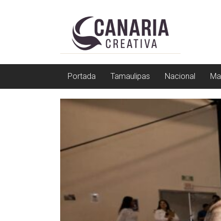
Saltar
EL
a
contenido
EDITOR
DE
TAMAULIPAS
Portada
Tamaulipas
Nacional
Ma