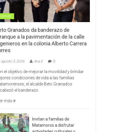
GobMat
eto Granados da banderazo de
ranque a la pavimentación de la calle
genieros en la colonia Alberto Carrera
orres
agosto 3, 2026
Ana E
0
n el objetivo de mejorar la movilidad y brindar
jores condiciones de vida a las familias
tamorenses, el alcalde Beto Granados
cabezó el banderazo
er más
Invitan a familias de
Matamoros a disfrutar
actividades culturales y