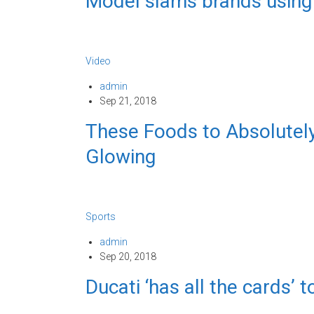
Model slams brands using f
Video
admin
Sep 21, 2018
These Foods to Absolutely
Glowing
Sports
admin
Sep 20, 2018
Ducati ‘has all the cards’ 