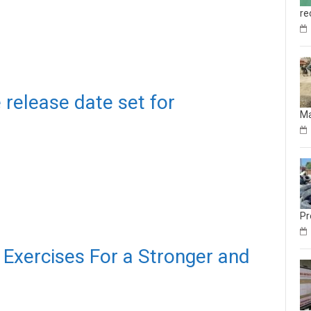
re
 release date set for
M
Pr
 Exercises For a Stronger and