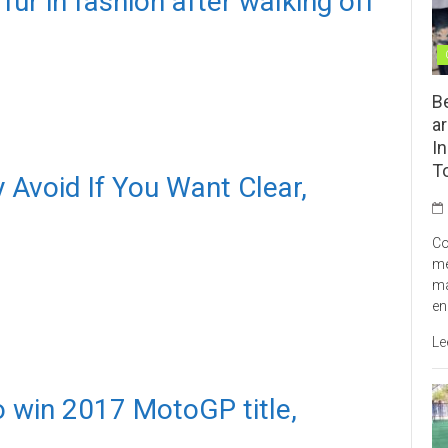
ur in fashion after walking off
B
ar
In
T
 Avoid If You Want Clear,
Co
me
ma
en
Le
to win 2017 MotoGP title,