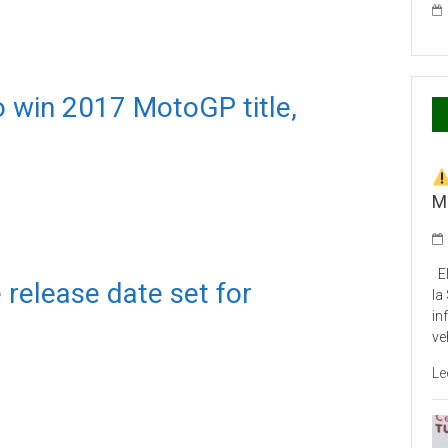
to win 2017 MotoGP title,
M
El
 release date set for
la
in
ve
Le