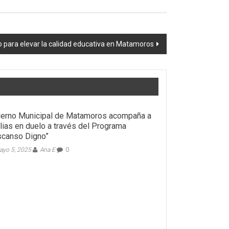
o para elevar la calidad educativa en Matamoros
erno Municipal de Matamoros acompaña a
lias en duelo a través del Programa
scanso Digno”
yo 5, 2025
Ana E
0