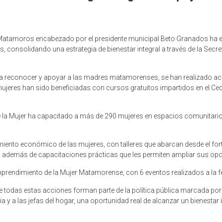
 de Matamoros encabezado por el presidente municipal Beto Granados ha
, consolidando una estrategia de bienestar integral a través de la Secreta
 reconocer y apoyar a las madres matamorenses, se han realizado acc
mujeres han sido beneficiadas con cursos gratuitos impartidos en el Cec
de la Mujer ha capacitado a más de 290 mujeres en espacios comunitar
ento económico de las mujeres, con talleres que abarcan desde el fort
 además de capacitaciones prácticas que les permiten ampliar sus opo
rendimiento de la Mujer Matamorense, con 6 eventos realizados a la f
ue todas estas acciones forman parte de la política pública marcada por
y a las jefas del hogar, una oportunidad real de alcanzar un bienestar i