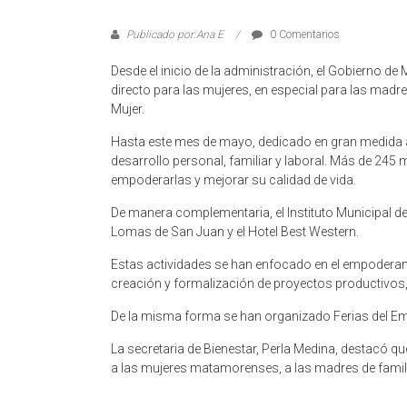
Publicado por:Ana E
0 Comentarios
Desde el inicio de la administración, el Gobierno
directo para las mujeres, en especial para las madres
Mujer.
Hasta este mes de mayo, dedicado en gran medida a
desarrollo personal, familiar y laboral. Más de 245 
empoderarlas y mejorar su calidad de vida.
De manera complementaria, el Instituto Municipal 
Lomas de San Juan y el Hotel Best Western.
Estas actividades se han enfocado en el empoderami
creación y formalización de proyectos productivos,
De la misma forma se han organizado Ferias del Emp
La secretaria de Bienestar, Perla Medina, destacó q
a las mujeres matamorenses, a las madres de familia 