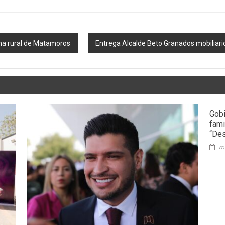
na rural de Matamoros
Entrega Alcalde Beto Granados mobiliari
Gobi
fami
“De
ma