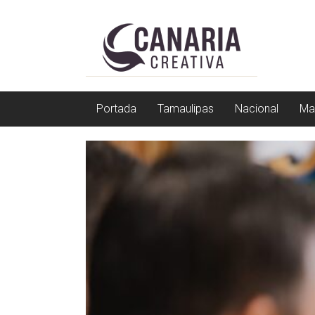
Saltar
EL
a
contenido
EDITOR
DE
TAMAULIPAS
Portada
Tamaulipas
Nacional
Ma