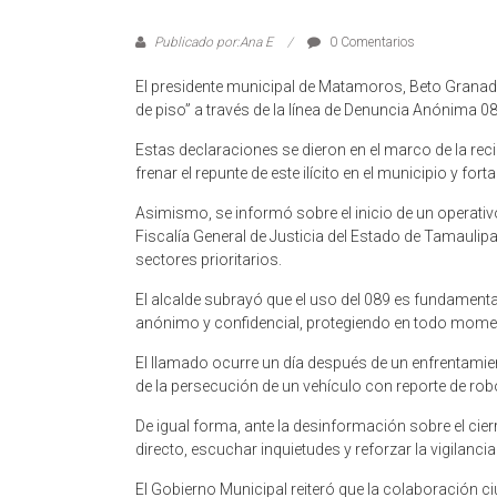
Publicado por:Ana E
0 Comentarios
El presidente municipal de Matamoros, Beto Granados
de piso” a través de la línea de Denuncia Anónima 0
Estas declaraciones se dieron en el marco de la re
frenar el repunte de este ilícito en el municipio y for
Asimismo, se informó sobre el inicio de un operativo
Fiscalía General de Justicia del Estado de Tamaulip
sectores prioritarios.
El alcalde subrayó que el uso del 089 es fundament
anónimo y confidencial, protegiendo en todo moment
El llamado ocurre un día después de un enfrentamient
de la persecución de un vehículo con reporte de rob
De igual forma, ante la desinformación sobre el ci
directo, escuchar inquietudes y reforzar la vigilanc
El Gobierno Municipal reiteró que la colaboración ci