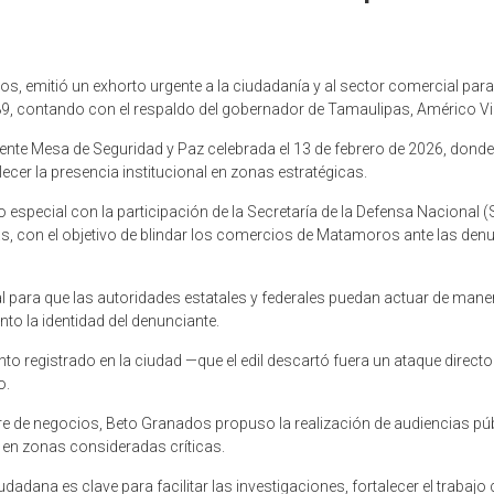
, emitió un exhorto urgente a la ciudadanía y al sector comercial para
89, contando con el respaldo del gobernador de Tamaulipas, Américo Vil
ciente Mesa de Seguridad y Paz celebrada el 13 de febrero de 2026, don
talecer la presencia institucional en zonas estratégicas.
 especial con la participación de la Secretaría de la Defensa Nacional (S
as, con el objetivo de blindar los comercios de Matamoros ante las denu
al para que las autoridades estatales y federales puedan actuar de man
o la identidad del denunciante.
o registrado en la ciudad —que el edil descartó fuera un ataque directo
o.
erre de negocios, Beto Granados propuso la realización de audiencias 
ia en zonas consideradas críticas.
udadana es clave para facilitar las investigaciones, fortalecer el trabaj