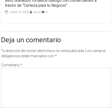
Beto Granados fortalece diálogo con comerciantes a
través de “Certeza para tu Negocio”
marzo 4, 2026
Ana E
0
Deja un comentario
Tu dirección de correo electrónico no será publicada.
Los campos
obligatorios están marcados con
*
Comentario
*