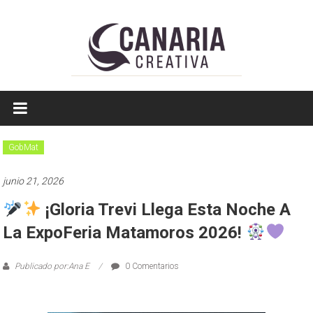
Saltar
a
contenido
EL
EDITOR
DE
GobMat
TAMAULIPAS
junio 21, 2026
¡Gloria Trevi Llega Esta Noche A
La ExpoFeria Matamoros 2026!
Publicado por:Ana E
0 Comentarios