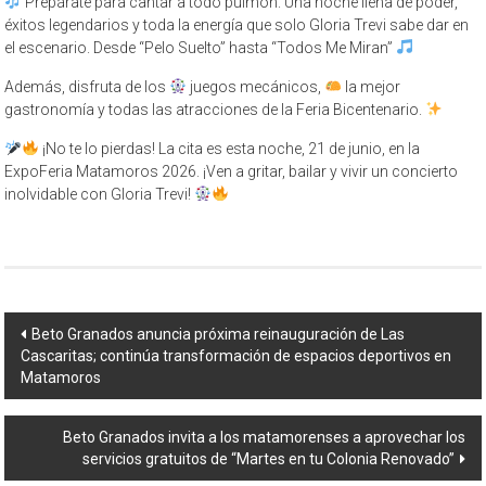
Prepárate para cantar a todo pulmón. Una noche llena de poder,
éxitos legendarios y toda la energía que solo Gloria Trevi sabe dar en
el escenario. Desde “Pelo Suelto” hasta “Todos Me Miran”
Además, disfruta de los
juegos mecánicos,
la mejor
gastronomía y todas las atracciones de la Feria Bicentenario.
¡No te lo pierdas! La cita es esta noche, 21 de junio, en la
ExpoFeria Matamoros 2026. ¡Ven a gritar, bailar y vivir un concierto
inolvidable con Gloria Trevi!
Navegación
Beto Granados anuncia próxima reinauguración de Las
Cascaritas; continúa transformación de espacios deportivos en
de
Matamoros
entrada
Beto Granados invita a los matamorenses a aprovechar los
servicios gratuitos de “Martes en tu Colonia Renovado”