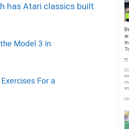
has Atari classics built
B
ar
 the Model 3 in
In
T
Co
me
 Exercises For a
ma
en
Le