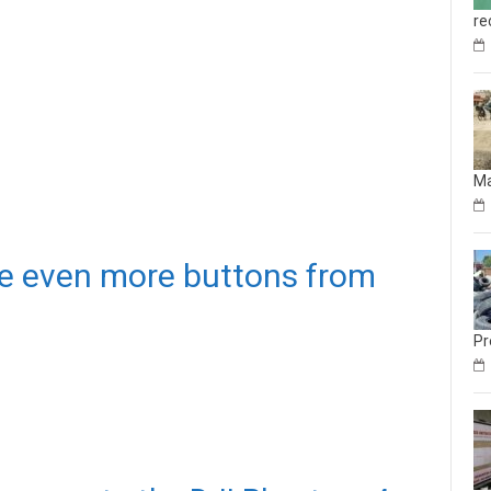
re
M
e even more buttons from
Pr