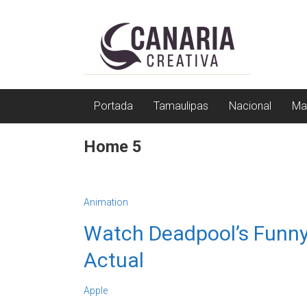
Saltar
EL
a
contenido
EDITOR
DE
TAMAULIPAS
Portada
Tamaulipas
Nacional
Ma
Home 5
Animation
Watch Deadpool’s Funny 
Actual
Apple