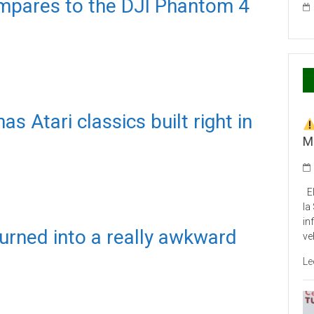
pares to the DJI Phantom 4
 Atari classics built right in
M
El
la
in
urned into a really awkward
ve
Le