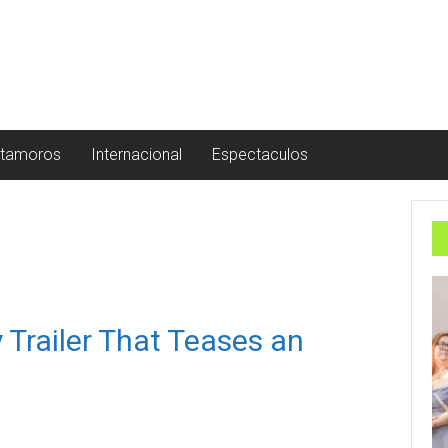
tamoros
Internacional
Espectaculos
Trailer That Teases an