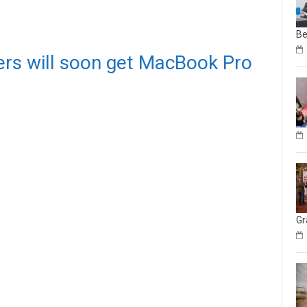
Be
ters will soon get MacBook Pro
Gr