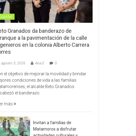
GobMat
eto Granados da banderazo de
ranque a la pavimentación de la calle
genieros en la colonia Alberto Carrera
orres
agosto 3, 2026
Ana E
0
n el objetivo de mejorar la movilidad y brindar
jores condiciones de vida a las familias
tamorenses, el alcalde Beto Granados
cabezó el banderazo
er más
Invitan a familias de
Matamoros a disfrutar
actividades culturales y